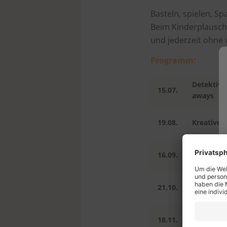
Basteln, spielen, S
Beim Kinderplausch 
und jederzeit ohne
Programm:
Detektivsp
15.07.
aways
19.08.
Kreative 
16.09.
Kambly Bi
Jucker Fa
21.10.
Spass
Professio
18.11.
Clownsh