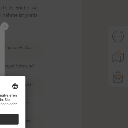
toller Erlebnisse.
lnahme ist gratis
re dir coole Give-
lustige Tiere und
v oder extra süss -
gruseliges oder
ler Spass, Magie