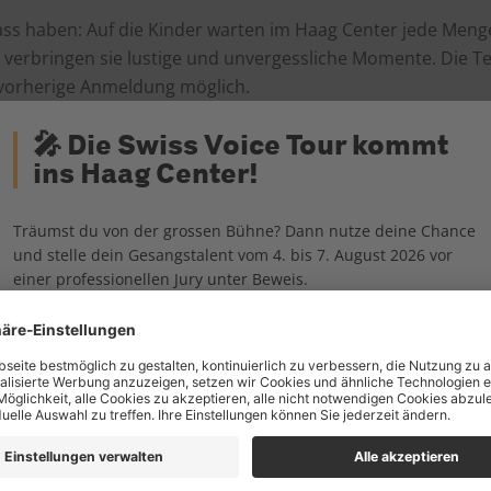
pass haben: Auf die Kinder warten im Haag Center jede Menge 
verbringen sie lustige und unvergessliche Momente. Die Tei
 vorherige Anmeldung möglich.
🎤 Die Swiss Voice Tour kommt
ins Haag Center!
iel mit Give-
Auf geheimer Mission: Knacke Rätsel und siche
aways.
Träumst du von der grossen Bühne? Dann nutze deine Chance
Verwandle kleine Kunstwerke aus Muscheln in 
und stelle dein Gesangstalent vom 4. bis 7. August 2026 vor
Muscheltiere
fantasievolle Meereswesen.
einer professionellen Jury unter Beweis.
Verziere feine Kambly Biscuits: ob bunt, kreati
Jetzt anmelden und Castingplatz sichern!
scuits
lass sie dir schmecken.
rm Kürbis-
Verwandle deinen Kürbis in ein fantasievolles 
lustiges Halloween-Kunstwerk.
nelle
Freu dich auf eine kunterbunte Clownshow vol
ow
und lustiger Überraschungen.