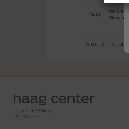
Die Glück
16.12.
Munz und
𝕏
TEILEN
Im Rüti - 9469 Haag
081 750 34 70