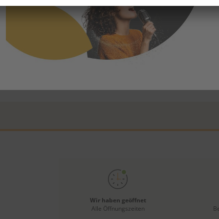
sfabrik von
Lasst mit deiner eigenen Handschrift einen z
 Minor
vom Chocolarium wahr werden.
Wir haben geöffnet
Alle Öffnungszeiten
B