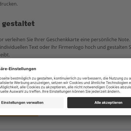
drucken.
 gestaltet
r verleihen Sie Ihrer Geschenkkarte eine persönliche Note.
 individuellen Text oder Ihr Firmenlogo hoch und gestalten 
eibt.
tellt, vielseitig einlösbar
chenkkarte ist in 19 teilnehmenden Geschäften einlösbar u
 eine grosse Auswahl.
 online bestellen