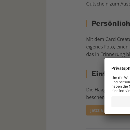
Gutschein zum Aus
Persönlich
Mit dem Card Creato
eigenes Foto, einen
das in Erinnerung bl
Einfach bes
Die Haag Center-Ges
beschenkten Person
Jetzt Geschenkkarte